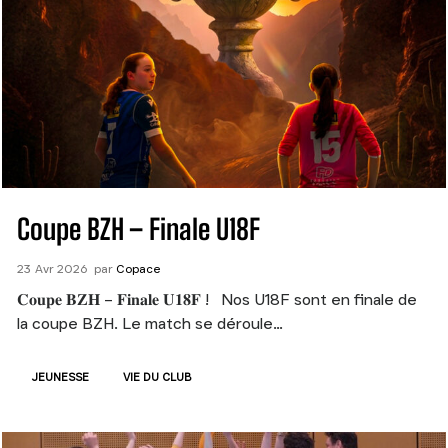
Coupe BZH – Finale U18F
23
Avr
2026
par
Copace
𝐂𝐨𝐮𝐩𝐞 𝐁𝐙𝐇 – 𝐅𝐢𝐧𝐚𝐥𝐞 𝐔𝟏𝟖𝐅 ! Nos U18F sont en finale de
la coupe BZH. Le match se déroule…
JEUNESSE
VIE DU CLUB