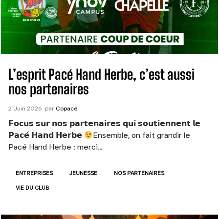
L’esprit Pacé Hand Herbe, c’est aussi
nos partenaires
2
Juin
2026
par
Copace
𝗙𝗼𝗰𝘂𝘀 𝘀𝘂𝗿 𝗻𝗼𝘀 𝗽𝗮𝗿𝘁𝗲𝗻𝗮𝗶𝗿𝗲𝘀 𝗾𝘂𝗶 𝘀𝗼𝘂𝘁𝗶𝗲𝗻𝗻𝗲𝗻𝘁 𝗹𝗲
𝗣𝗮𝗰𝗲́ 𝗛𝗮𝗻𝗱 𝗛𝗲𝗿𝗯𝗲
Ensemble, on fait grandir le
Pacé Hand Herbe : merci…
ENTREPRISES
JEUNESSE
NOS PARTENAIRES
VIE DU CLUB